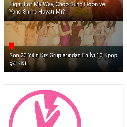
Fight For My Way, Choo Sung Hoon ve
Yano Shiho Hayatı Mı?
5
Son 20 Yılın Kız Gruplarından En İyi 10 Kpop
Şarkısı