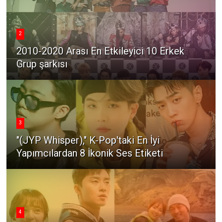
2
2010-2020 Arası En Etkileyici 10 Erkek
Grup şarkısı
3
"(JYP Whisper)," K-Pop'taki En İyi
Yapımcılardan 8 İkonik Ses Etiketi
4