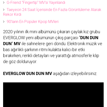
G-Friend "Fingertip" MV'si Yayınlandı
Taeyeon 24 Saat İçerisinde En Fazla Görüntüleme Alarak
Rekor Kırdı
90'ların En Popüler Kpop MVleri
2020 yılının ilk mini albümünü çıkaran çaylak kız grubu
EVERGLOW yeni albümünün çıkış parçası "
DUN DUN
DUN
"
MV
ile sahnelere geri döndü. Elektronik müzik ve
bas ağırlıklı şarkının ritmi kulakta kalıcı bir etki
bırakırken, renkli detayları ve yarattığı atmosferle klip
de göz dolduruyor.
EVERGLOW DUN DUN MV
aşağıdan izleyebilirsiniz.