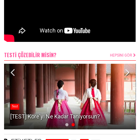
TESTİ ÇÖZEBİLİR MİSİN?
HEPSİNİ GÖR
Test
[TEST] Kore'yi Ne Kadar Tanıyorsun?