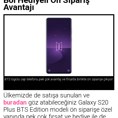
Avantajı
BTS logolu cep telefonu pek çok avantaj ve fırsatla birlikte ön siparişe çıkıyor.
Ülkemizde de satışa sunulan ve
buradan
göz atabileceğiniz
Galaxy S20
Plus BTS Edition modeli ön siparişe özel
yanında pek çok fırsat ve hediye ile de