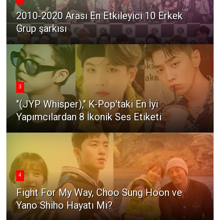
2010-2020 Arası En Etkileyici 10 Erkek
Grup şarkısı
3
"(JYP Whisper)," K-Pop'taki En İyi
Yapımcılardan 8 İkonik Ses Etiketi
4
Fight For My Way, Choo Sung Hoon ve
Yano Shiho Hayatı Mı?