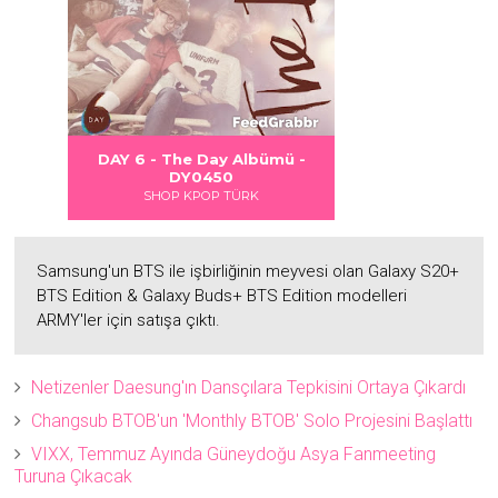
 DANGER
S LOVE
Albümü
Albümü
Albümü
ümü -
DAY 6 - DAYDREAM Albümü -
2
2
DY0451
SHOP KPOP TÜRK
Samsung'un BTS ile işbirliğinin meyvesi olan Galaxy S20+
BTS Edition & Galaxy Buds+ BTS Edition modelleri
ARMY'ler için satışa çıktı.
Netizenler Daesung'ın Dansçılara Tepkisini Ortaya Çıkardı
Changsub BTOB'un 'Monthly BTOB' Solo Projesini Başlattı
VIXX, Temmuz Ayında Güneydoğu Asya Fanmeeting
Turuna Çıkacak