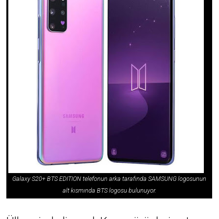
Galaxy S20+ BTS EDITION telefonun arka tarafında SAMSUNG logosunun
alt kısmında BTS logosu bulunuyor.