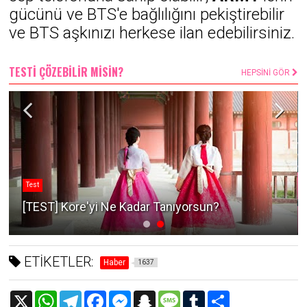
gücünü ve BTS'e bağlılığını pekiştirebilir
ve BTS aşkınızı herkese ilan edebilirsiniz.
TESTİ ÇÖZEBİLİR MİSİN?
HEPSİNİ GÖR
Test
[TEST] Kore'yi Ne Kadar Tanıyorsun?
ETİKETLER:
Haber
1637
X
W
T
F
M
S
M
T
S
h
e
a
e
n
e
u
h