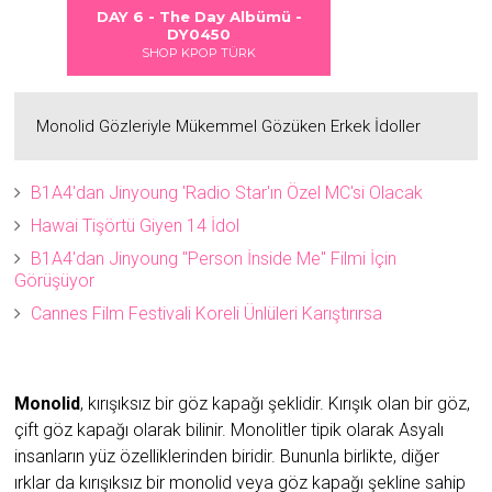
 DANGER
S LOVE
Albümü
Albümü
Albümü
 Albümü -
DAY 6 - DAYDREAM Albümü -
2
2
DY0451
ÜRK
SHOP KPOP TÜRK
Monolid Gözleriyle Mükemmel Gözüken Erkek İdoller
B1A4'dan Jinyoung 'Radio Star'ın Özel MC'si Olacak
Hawai Tişörtü Giyen 14 İdol
B1A4'dan Jinyoung "Person İnside Me" Filmi İçin
Görüşüyor
Cannes Film Festivali Koreli Ünlüleri Karıştırırsa
Monolid
, kırışıksız bir göz kapağı şeklidir. Kırışık olan bir göz,
çift göz kapağı olarak bilinir. Monolitler tipik olarak Asyalı
insanların yüz özelliklerinden biridir. Bununla birlikte, diğer
ırklar da kırışıksız bir monolid veya göz kapağı şekline sahip