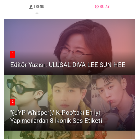
TREND
BU AY
1
Editör Yazısı : ULUSAL DİVA LEE SUN HEE
2
"(JYP Whisper)," K-Pop'taki En İyi
Yapımcılardan 8 İkonik Ses Etiketi