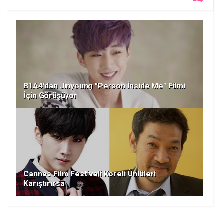
B1A4'dan Jinyoung "Person İnside Me" Filmi
İçin Görüşüyor
Cannes Film Festivali Koreli Ünlüleri
Karıştırırsa