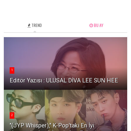
TREND
BU AY
1
Editör Yazısı : ULUSAL DİVA LEE SUN HEE
2
"(JYP Whisper)," K-Pop'taki En İyi