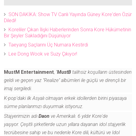
SON DAKİKA: Show TV Canlı Yayında Güney Kore'den Özür
Diledi!
Koreliler Çıkan İlişki Haberlerinden Sonra Kore Hükümetinin
Bir Şeyler Sakladığını Düşünüyor
Taeyang Saçlarını Üç Numara Kestirdi
Lee Dong Wook ve Suzy Çıkıyor!
MustM Entertainment
,
"
MustB
talihsiz koşulların üstesinden
geldi ve geçen yaz "Realize" albümleri ile güçlü ve dirençli bir
imaj sergiledi.
K-pop'daki ilk Asyalı olmayan erkek idollerden birini piyasaya
sürme planlarımızı duyurmak istiyoruz.
Stajyerimizin adı
Daon
ve Amerikalı.
6 yıldır Kore'de
yaşıyor.
Çeşitli şirketlerde uzun yıllara dayanan idol stajyerlik
tecrübesine sahip ve bu nedenle Kore dili, kültürü ve Idol