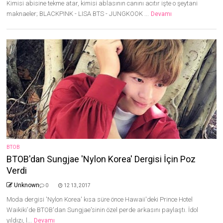
Kimisi abisine tekme atar, kimisi ablasının canını acıtır işte o şeytani
maknaeler; BLACKPINK - LISA BTS - JUNGKOOK ...
Devamı
BTOB
BTOB'dan Sungjae 'Nylon Korea' Dergisi İçin Poz
Verdi
Unknown
0
12 13, 2017
Moda dergisi 'Nylon Korea' kısa süre önce Hawaii'deki Prince Hotel
Waikiki'de BTOB'dan Sungjae'sinin özel perde arkasını paylaştı. İdol
yıldızı, l...
Devamı