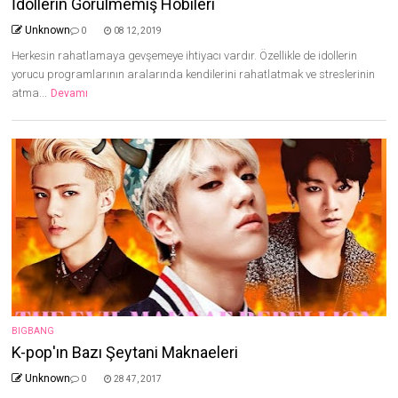
İdollerin Görülmemiş Hobileri
Unknown
0
08 12, 2019
Herkesin rahatlamaya gevşemeye ihtiyacı vardır. Özellikle de idollerin
yorucu programlarının aralarında kendilerini rahatlatmak ve streslerinin
atma...
Devamı
BIGBANG
K-pop'ın Bazı Şeytani Maknaeleri
Unknown
0
28 47, 2017