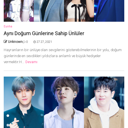
Eunha
Aynı Doğum Günlerine Sahip Ünlüler
Unknown
0
27 27, 2021
Hayranların bir ünlüye olan sevgilerini gösterebilmelerinin bir yolu, doğum
günlerinde en sevdikleri yıldızlara anlamlı ve büyük hediyeler
vermektir.H...
Devamı