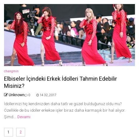
changmin
Elbiseler İçindeki Erkek İdolleri Tahmin Edebilir
Misiniz?
Unknown
0
14 32, 2017
İdollerinizi hiç kendinizden daha tatlı ve güzel bulduğunuz oldu mu?
Özellikle de bu idoller erkekse işler biraz daha karmaşık bir hal alıyor.
Şimd...
Devamı
1
2