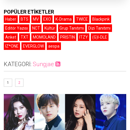
POPÜLER ETİKETLER
Haber
BTS
MV
EXO
K-Drama
TWICE
Blackpink
Editör Yazısı
NCT
Kültür
Grup Tanıtımı
Dizi Tanıtımı
Anket
TXT
MOMOLAND
PRISTIN
ITZY
(G)I-DLE
IZ*ONE
EVERGLOW
aespa
KATEGORİ:
Sungjae
1
2