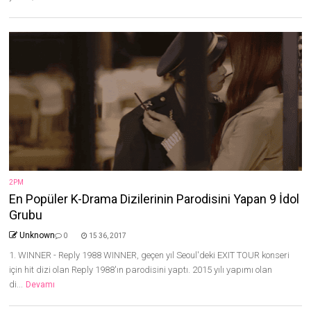
2PM
En Popüler K-Drama Dizilerinin Parodisini Yapan 9 İdol
Grubu
Unknown
0
15 36, 2017
1. WINNER - Reply 1988 WINNER, geçen yıl Seoul'deki EXIT TOUR konseri
için hit dizi olan Reply 1988'ın parodisini yaptı. 2015 yılı yapımı olan
di...
Devamı