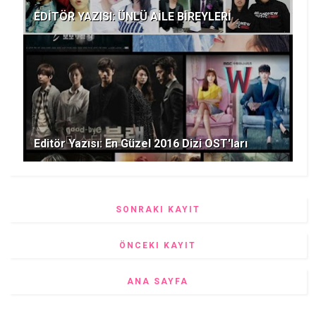
EDİTÖR YAZISI: ÜNLÜ AİLE BİREYLERİ
Editör Yazısı: En Güzel 2016 Dizi OST'ları
SONRAKI KAYIT
ÖNCEKI KAYIT
ANA SAYFA