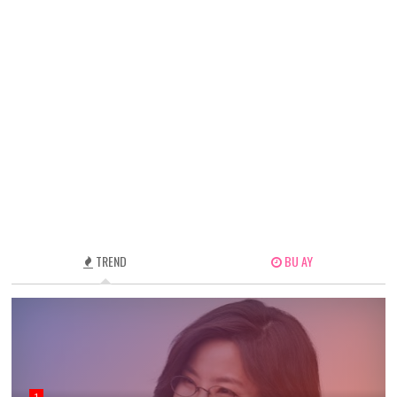
TREND
BU AY