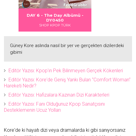
 DANGER
S LOVE
Albümü
Albümü
Albümü
ümü -
DAY 6 - DAYDREAM Albümü -
2
2
DY0451
SHOP KPOP TÜRK
Güney Kore aslında nasıl bir yer ve gerçekten dizilerdeki
gibimi
Editör Yazısı: Kpop'ın Pek Bilinmeyen Gerçek Kökenleri
Editör Yazısı: Kore'de Geniş Yankı Bulan "Comfort Woman"
Hareketi Nedir?
Editör Yazısı: Hafızalara Kazınan Dizi Karakterleri
Editör Yazısı: Fanı Olduğunuz Kpop Sanatçısını
Desteklemenin Ucuz Yolları
Kore'de ki hayatı dizi veya dramalarda ki gibi sanıyorsanız