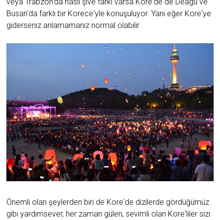
veya Trabzon'da nasıl şive farkı varsa Kore'de de Deagu ve
Busan'da farklı bir Korece'yle konuşuluyor. Yani eğer Kore'ye
giderseniz anlamamanız normal olabilir.
Önemli olan şeylerden biri de Kore'de dizilerde gördüğümüz
gibi yardımsever, her zaman gülen, sevimli olan Kore'liler sizi