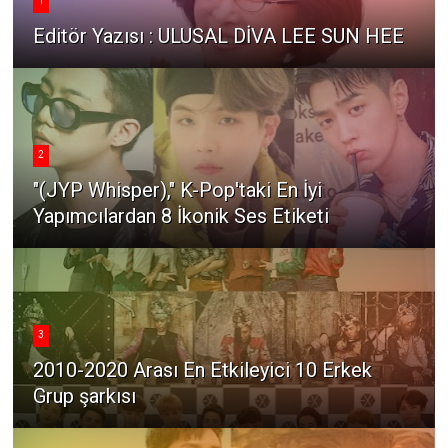
1
Editör Yazısı : ULUSAL DİVA LEE SUN HEE
2
"(JYP Whisper)," K-Pop'taki En İyi
Yapımcılardan 8 İkonik Ses Etiketi
3
2010-2020 Arası En Etkileyici 10 Erkek
Grup şarkısı