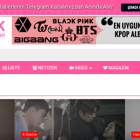
aberlerini Telegram Kanalımızdan Anında Alın!
ŞİMDİ 
LİSTE
NETİZEN
VİDEO
MAGAZİN
K-Drama
Hab