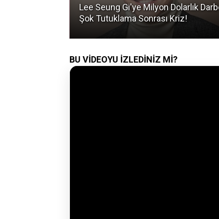
nı Sızdı:
Lee Seung Gi'ye Milyon Dolarlık Darb
?
Şok Tutuklama Sonrası Kriz!
BU VİDEOYU İZLEDİNİZ Mİ?