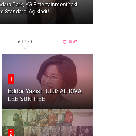
dara Park, YG Entertainment'taki
KATSEYE'den Ma
te Standardı Açıkladı!
mı? Şok Eden Sı
TREND
BU AY
1
Editör Yazısı : ULUSAL DİVA
LEE SUN HEE
2