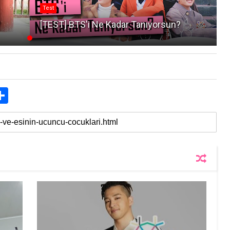
Test
?
[TEST] BTS'i Ne Kadar Tanıyorsun?
S
h
a
r
e