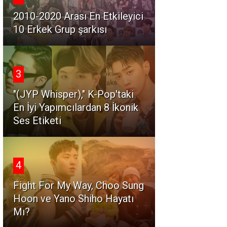
2010-2020 Arası En Etkileyici
10 Erkek Grup şarkısı
3
"(JYP Whisper)," K-Pop'taki
En İyi Yapımcılardan 8 İkonik
Ses Etiketi
4
Fight For My Way, Choo Sung
Hoon ve Yano Shiho Hayatı
Mı?