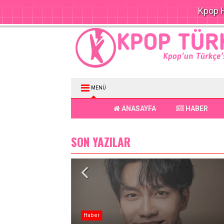
Kpop H
MENÜ
ANASAYFA
HABER
SON YAZILAR
Haber