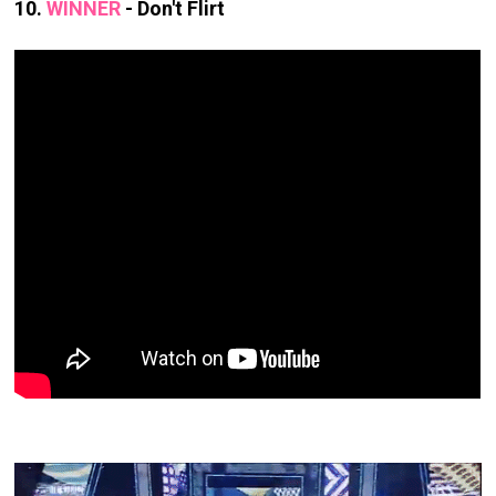
10.
WINNER
- Don't Flirt