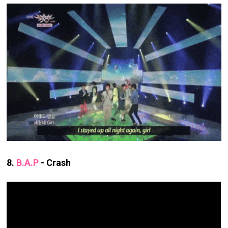
8.
B.A.P
- Crash