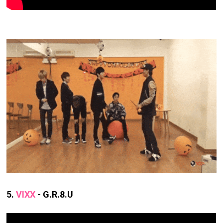
5.
VIXX
- G.R.8.U