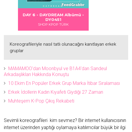
 DANGER
S LOVE
Albümü
Albümü
Albümü
ümü -
DAY 6 - DAYDREAM Albümü -
2
2
DY0451
SHOP KPOP TÜRK
Koreografileriyle nasıl tatlı olunacağını kanıtlayan erkek
gruplar
MAMAMOO'dan Moonbyul ve B1A4'dan Sandeul
Arkadaşlıkları Hakkında Konuştu
10 Ekim En Popüler Erkek Grup Marka İtibar Sıralaması
Erkek İdollerin Kadın Kıyafeti Giydiği 27 Zaman
Muhteşem K-Pop Çıkış Rekabeti
Sevimli koreografileri kim sevmez? Bir internet kullanıcısının
internet üzerinden yaptığı oylamaya katılımcılar büyük bir ilgi