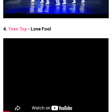
4.
Teen Top
- Love Fool