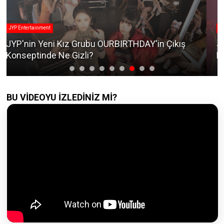
Blackpink
Jennie'nin Şaşırtan İlişki Kuralları: İlk
Buluşmadaki Red Flag Ne?
BU VİDEOYU İZLEDİNİZ Mİ?