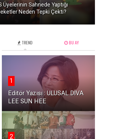
 Üyelerinin Sahnede Yaptığı
IU'nun Eski Sevg
eketler Neden Tepki Çekti?
Kullanması Şaşır
TREND
BU AY
1
Editör Yazısı : ULUSAL DİVA
LEE SUN HEE
2