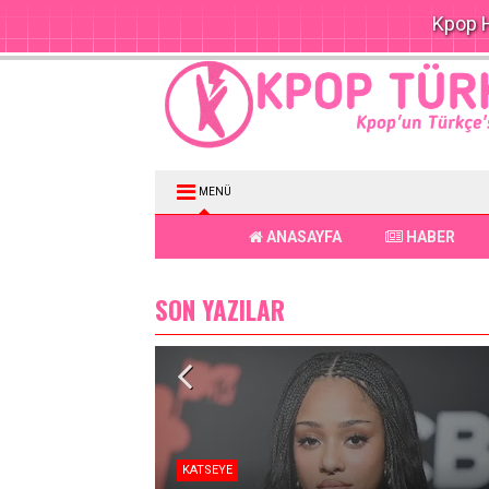
Kpop H
MENÜ
ANASAYFA
HABER
SON YAZILAR
KATSEYE