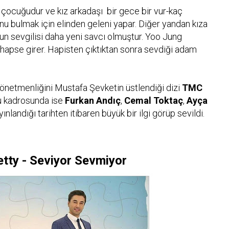
k çocuğudur ve kız arkadaşı bir gece bir vur-kaç
unu bulmak için elinden geleni yapar. Diğer yandan kıza
n sevgilisi daha yeni savcı olmuştur. Yoo Jung
 hapse girer. Hapisten çıktıktan sonra sevdiği adam
yönetmenliğini Mustafa Şevketin üstlendiği dizi
TMC
cu kadrosunda ise
Furkan Andıç
,
Cemal Toktaç
,
Ayça
ınlandığı tarihten itibaren büyük bir ilgi görüp sevildi.
tty - Seviyor Sevmiyor