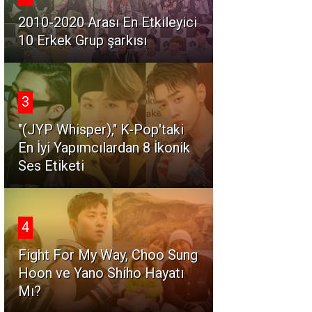
2010-2020 Arası En Etkileyici
10 Erkek Grup şarkısı
3
"(JYP Whisper)," K-Pop'taki
En İyi Yapımcılardan 8 İkonik
Ses Etiketi
4
Fight For My Way, Choo Sung
Hoon ve Yano Shiho Hayatı
Mı?