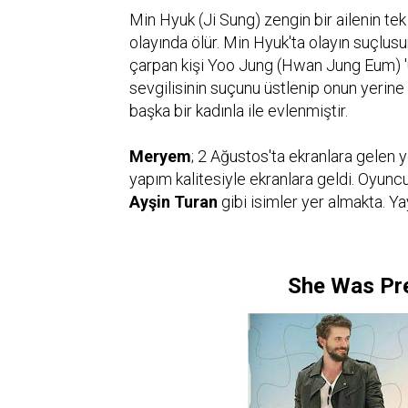
Min Hyuk (Ji Sung) zengin bir ailenin te
olayında ölür. Min Hyuk'ta olayın suçlus
çarpan kişi Yoo Jung (Hwan Jung Eum) 'u
sevgilisinin suçunu üstlenip onun yerine
başka bir kadınla ile evlenmiştir.
Meryem
; 2 Ağustos'ta ekranlara gelen 
yapım kalitesiyle ekranlara geldi. Oyun
Ayşin
Turan
gibi isimler yer almakta. Yay
She Was Pre