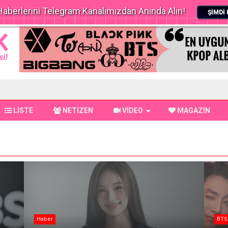
aberlerini Telegram Kanalımızdan Anında Alın!
ŞİMDİ 
LİSTE
NETİZEN
VİDEO
MAGAZİN
Haber
BTS