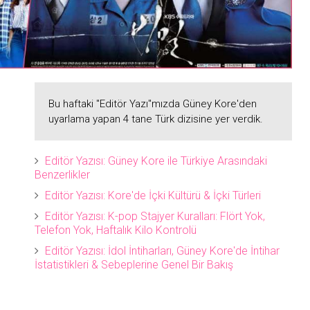
Bu haftaki "Editör Yazı"mızda Güney Kore'den
uyarlama yapan 4 tane Türk dizisine yer verdik.
Editör Yazısı: Güney Kore ile Türkiye Arasındaki
Benzerlikler
Editör Yazısı: Kore'de İçki Kültürü & İçki Türleri
Editör Yazısı: K-pop Stajyer Kuralları: Flört Yok,
Telefon Yok, Haftalık Kilo Kontrolü
Editör Yazısı: İdol İntiharları, Güney Kore'de İntihar
Albümü -
8
İstatistikleri & Sebeplerine Genel Bir Bakış
 TÜRK