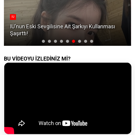
Blackpink
BLACKPINK'in 10. Yıl Etkinliğinde Hayranları
Çıldırtan Detay Ne?
BU VİDEOYU İZLEDİNİZ Mİ?