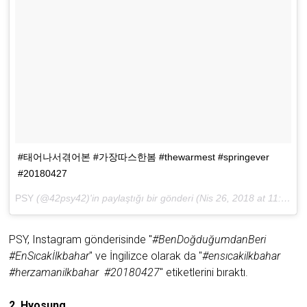
#태어나서겪어본 #가장따스한봄 #thewarmest #springever
#20180427
PSY
(@42psy42)'in paylaştığı bir gönderi (
Nis 26, 2018 at 11:00ös PDT
PSY, Instagram gönderisinde "
#BenDoğduğumdanBeri
#EnSıcakİlkbahar
" ve İngilizce olarak da "
#ensıcakilkbahar
#herzamanilkbahar #20180427
" etiketlerini bıraktı.
2. Hyosung