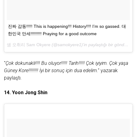
진짜 감동!!!!! This is happening!!! History!!!! I’m so gassed. 대
한민국 만세!!!!!!!!! Praying for a good outcome
샘 오취리 Sam Okyere
(@samokyere1)'in paylaştığı bir gönderi (
Ni
"
Çok dokunaklı!!!! Bu oluyor!!!!! Tarih!!!!! Çok iyiyim. Çok yaşa
Güney Kore!!!!!!!! İyi bir sonuç için dua edelim
." yazarak
paylaştı.
14. Yoon Jong Shin