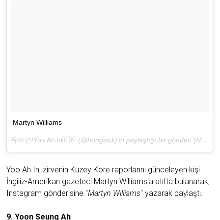
Martyn Williams
유아인/Yoo Ah in🇰🇷
(@hongsick)'in paylaştığı bir gönderi (
Nis 26, 2018 at 10:54ös PDT
Yoo Ah In, zirvenin Kuzey Kore raporlarını günceleyen kişi
İngiliz-Amerikan gazeteci Martyn Williams'a atıfta bulanarak,
Instagram gönderisine "
Martyn Williams
" yazarak paylaştı.
9. Yoon Seung Ah