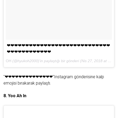
❤️❤️❤️❤️❤️❤️❤️❤️❤️❤️❤️❤️❤️❤️❤️❤️❤️❤️❤️❤️❤️❤️❤️❤️❤️❤️❤️❤️
❤️❤️❤️❤️❤️❤️❤️❤️❤️❤️❤️❤️
OH
(@hyukoh2000)'in paylaştığı bir gönderi (
Nis 27, 2018 at 2:18öö PDT
"❤❤❤❤❤❤❤❤❤❤❤❤❤❤"Instagram gönderisine kalp
emojisi bırakarak paylaştı.
8. Yoo Ah In