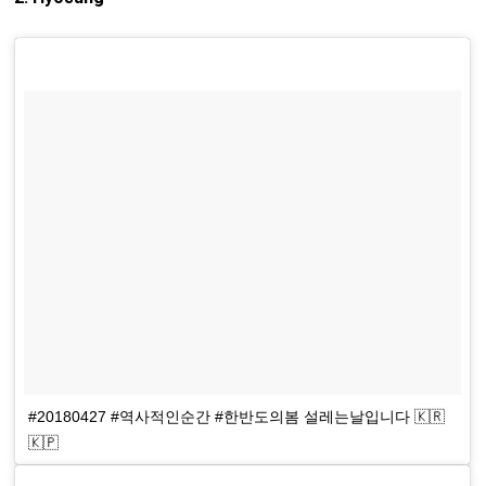
#20180427 #역사적인순간 #한반도의봄 설레는날입니다 🇰🇷
🇰🇵