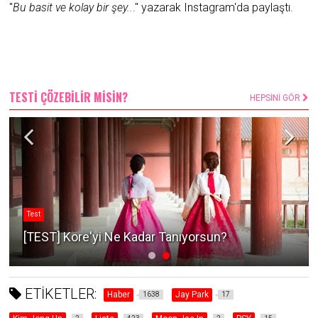
"
Bu basit ve kolay bir şey..
." yazarak Instagram'da paylaştı.
TESTİ ÇÖZEBİLİR MİSİN?
HEPSİNİ GÖR
Test
[TEST] Kore'yi Ne Kadar Tanıyorsun?
ETİKETLER:
Haber
Jay Park
1638
17