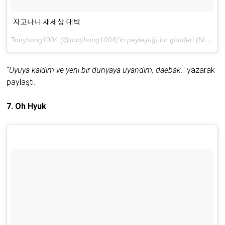
자고나니 새세상 대박
Tonyhong1004
(@tonyhong1004)'in paylaştığı bir gönderi (
Nis 26, 2018 at 8:58ös PDT
"
Uyuya kaldım ve yeni bir dünyaya uyandım, daebak
." yazarak
paylaştı.
7. Oh Hyuk