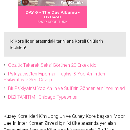
 DANGER
S LOVE
Albümü
Albümü
Albümü
ümü -
DAY 6 - DAYDREAM Albümü -
2
2
DY0451
SHOP KPOP TÜRK
İki Kore lideri arasındaki tarihi ana Koreli ünlülerin
tepkileri!
Gözlük Takarak Seksi Görünen 20 Erkek İdol
Psikiyatrist’ten Hipomani Teşhisi & Yoo Ah In’den
Psikiyatriste Sert Cevap
Bir Psikiyatrist Yoo Ah In ve Sulli'nin Gönderilerini Yorumladı
DİZİ TANITIMI: Chicago Typewriter
Kuzey Kore lideri Kim Jong Un ve Güney Kore başkanı Moon
Jae In Inter-Korean Zirvesi için iki ülke arasında yer alan