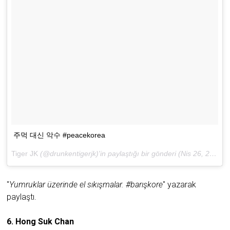
주먹 대신 악수 #peacekorea
Tiger JK
(@drunkentigerjk)'in paylaştığı bir gönderi (
Nis 26, 2018 at 6:08ös PDT
"
Yumruklar üzerinde el sıkışmalar. #barışkore
" yazarak
paylaştı.
6. Hong Suk Chan