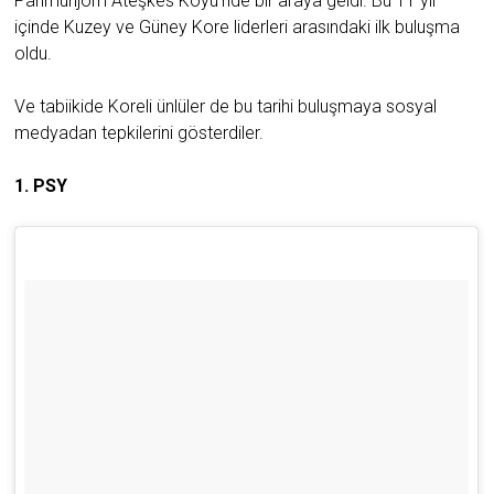
Panmunjom Ateşkes Köyü'nde bir araya geldi. Bu 11 yıl
içinde Kuzey ve Güney Kore liderleri arasındaki ilk buluşma
oldu.
Ve tabiikide Koreli ünlüler de bu tarihi buluşmaya sosyal
medyadan tepkilerini gösterdiler.
1. PSY