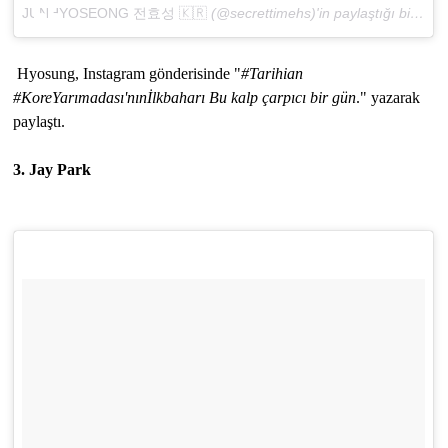
JUNHYOSEONG 전효성 🇰🇷
(@secrettimehs)'in paylaştığı bir gönderi (
Hyosung, Instagram gönderisinde "
#Tarihian
#KoreYarımadası'nınİlkbaharı Bu kalp çarpıcı bir gün
." yazarak
paylaştı.
3. Jay Park