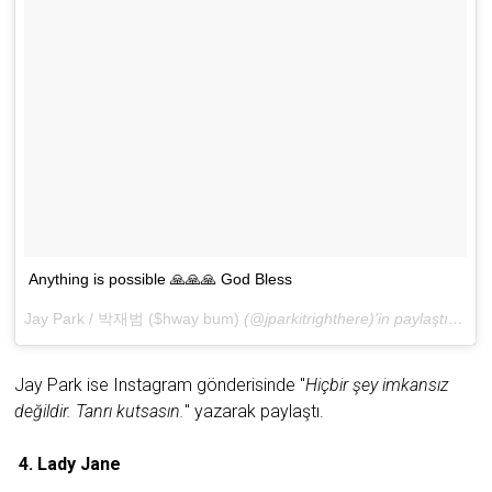
Anything is possible 🙏🙏🙏 God Bless
Jay Park / 박재범 ($hway bum)
(@jparkitrighthere)'in paylaştığı bir gönderi (
Jay Park ise Instagram gönderisinde "
Hiçbir şey imkansız
değildir. Tanrı kutsasın.
" yazarak paylaştı.
4. Lady Jane