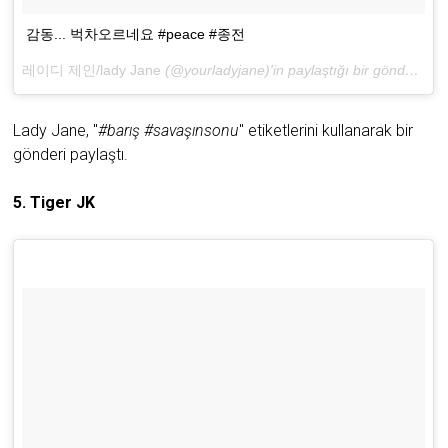
감동... 벅차오르네요 #peace #종전
레이디 제인/lady Jane
(@yourladyjane)'in paylaştığı bir gönderi (
Ni
Lady Jane, "
#barış #savaşınsonu
" etiketlerini kullanarak bir
gönderi paylaştı.
5. Tiger JK