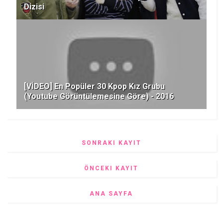
Dizisi
[VİDEO] En Popüler 30 Kpop Kız Grubu
(Youtube Görüntülemesine Göre) - 2016
SONRAKI KAYIT
ÖNCEKI KAYIT
ANA SAYFA