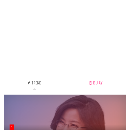
TREND
BU AY
1