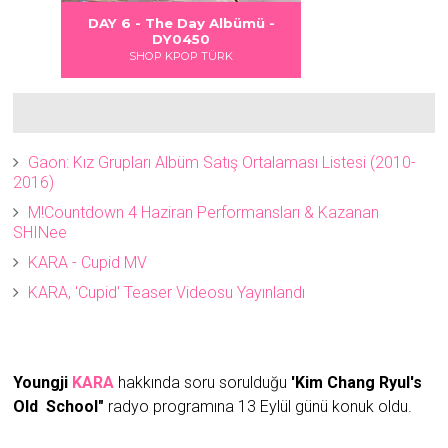
 DANGER
S LOVE
Albümü
Albümü
Albümü
DAY 6 - The Day Albümü -
2
2
DY0450
SHOP KPOP TÜRK
Gaon: Kız Grupları Albüm Satış Ortalaması Listesi (2010-
2016)
M!Countdown 4 Haziran Performansları & Kazanan
SHINee
KARA - Cupid MV
KARA, 'Cupid' Teaser Videosu Yayınlandı
Youngji
KARA
hakkında soru sorulduğu
'Kim Chang Ryul's
Old School"
radyo programına 13 Eylül günü konuk oldu.