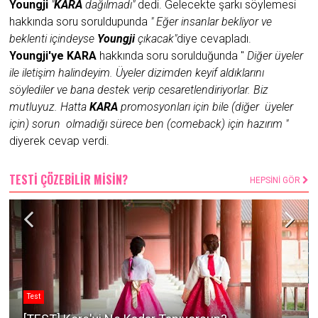
Youngji
"
KARA
dağılmadı"
dedi. Gelecekte şarkı söylemesi
hakkında soru soruldupunda
" Eğer insanlar bekliyor ve
beklenti içindeyse
Youngji
çıkacak"
diye cevapladı.
Youngji'ye KARA
hakkında soru sorulduğunda "
Diğer üyeler
ile iletişim halindeyim. Üyeler dizimden keyif aldıklarını
söylediler ve bana destek verip cesaretlendiriyorlar. Biz
mutluyuz. Hatta
KARA
promosyonları için bile (diğer üyeler
için) sorun olmadığı sürece ben (comeback) için hazırım "
diyerek cevap verdi.
TESTİ ÇÖZEBİLİR MİSİN?
HEPSİNİ GÖR
Test