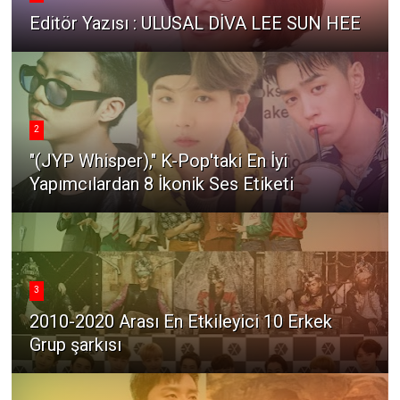
Editör Yazısı : ULUSAL DİVA LEE SUN HEE
2
"(JYP Whisper)," K-Pop'taki En İyi
Yapımcılardan 8 İkonik Ses Etiketi
3
2010-2020 Arası En Etkileyici 10 Erkek
Grup şarkısı