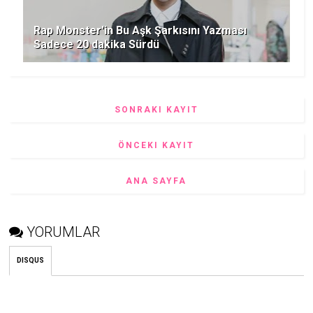
Rap Monster'in Bu Aşk Şarkısını Yazması
Sadece 20 dakika Sürdü
SONRAKI KAYIT
ÖNCEKI KAYIT
ANA SAYFA
YORUMLAR
DISQUS