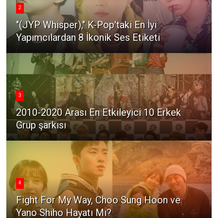
2
"(JYP Whisper)," K-Pop'taki En İyi
Yapımcılardan 8 İkonik Ses Etiketi
3
2010-2020 Arası En Etkileyici 10 Erkek
Grup şarkısı
4
Fight For My Way, Choo Sung Hoon ve
Yano Shiho Hayatı Mı?