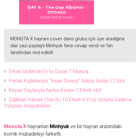
 DANGER
S LOVE
Albümü
Albümü
Albümü
- The Day Albümü -
DAY 6 - DAYDREAM Albümü -
2
2
DY0450
DY0451
HOP KPOP TÜRK
SHOP KPOP TÜRK
MONSTA X hayranı cover dans grubu için üye aradığına
dair yazı paylaştı.Minhyuk fana cevap verdi ve fan
tarafından red edildi!
Erkek İdollerde En İyi Duran 7 Makyaj
Parlak Kişilikleriyle "İnsan Güneşi" Adıyla Anılan 12 İdol
Beyaz Saçlarıyla Nefes Kesen 7 Erkek İdol
Çığlıkları Yüksek Olan Bu 10 Erkek K-Pop İdolünü Sadece
Yunuslar Anlayabilirler
Monsta X
hayranları
Minhyuk
ve bir hayran arasındaki
komik mübadeleyi farketti.