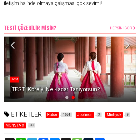
iletişim halinde olmaya çalışması çok sevimli!
TESTİ ÇÖZEBİLİR MİSİN?
HEPSİNİ GÖR
Test
[TEST] Kore'yi Ne Kadar Tanıyorsun?
ETİKETLER:
Haber
Jooheon
Minhyuk
1634
3
9
MONSTA X
33