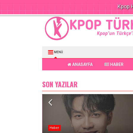
Kpop H
MENÜ
ANASAYFA
HABER
SON YAZILAR
Haber