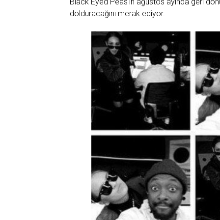
Black Eyed Peas'ın ağustos ayında geri dönüşü
dolduracağını merak ediyor.