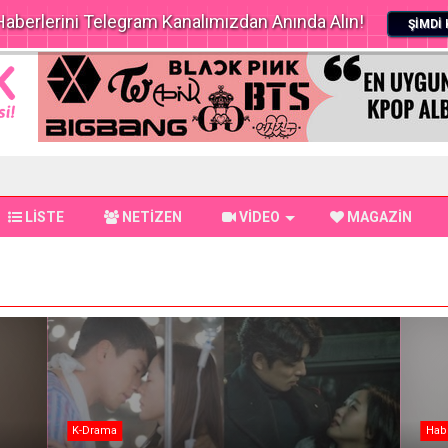
aberlerini Telegram Kanalımızdan Anında Alın!
ŞİMDİ 
LİSTE
NETİZEN
VİDEO
MAGAZİN
K-Drama
Hab