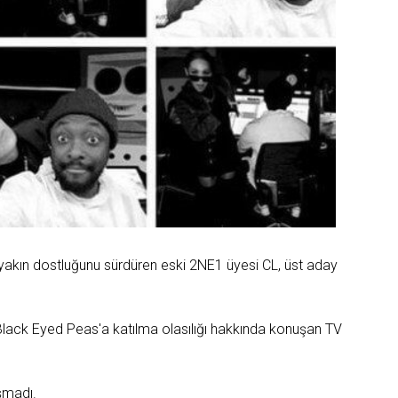
eri yakın dostluğunu sürdüren eski 2NE1 üyesi CL, üst aday
Black Eyed Peas'a katılma olasılığı hakkında konuşan TV
şmadı.