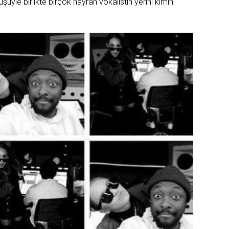
yle birlikte birçok hayran vokalistin yerini kimin