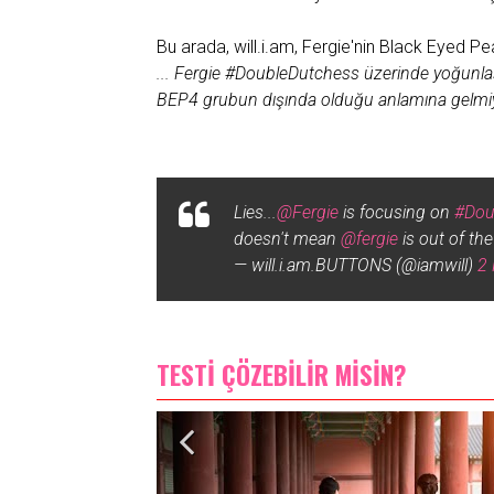
Bu arada, will.i.am, Fergie'nin Black Eyed Pea
... Fergie #DoubleDutchess üzerinde yoğunla
BEP4 grubun dışında olduğu anlamına gelmi
Lies...
@Fergie
is focusing on
#Dou
doesn't mean
@fergie
is out of th
— will.i.am.BUTTONS (@iamwill)
2 
TESTİ ÇÖZEBİLİR MİSİN?