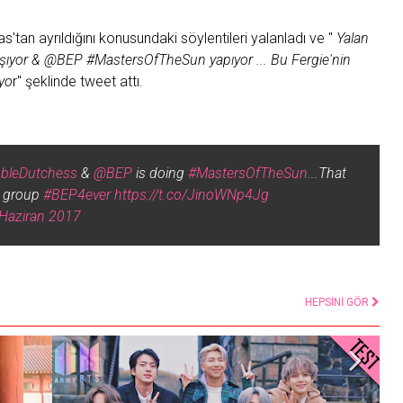
s'tan ayrıldığını konusundaki söylentileri yalanladı ve "
Yalan
şıyor & @BEP #MastersOfTheSun yapıyor ... Bu Fergie'nin
yo
r" şeklinde tweet attı.
bleDutchess
&
@BEP
is doing
#MastersOfTheSun
...That
e group
#BEP4ever
https://t.co/JinoWNp4Jg
Haziran 2017
HEPSİNİ GÖR