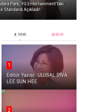
dara Park, YG Entertainment'taki
KATSEYE'den Ma
te Standardı Açıkladı!
mı? Şok Eden Sı
TREND
BU AY
1
Editör Yazısı : ULUSAL DİVA
LEE SUN HEE
2