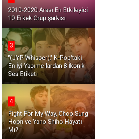
2010-2020 Arası En Etkileyici
10 Erkek Grup şarkısı
3
"(JYP Whisper)," K-Pop'taki
En İyi Yapımcılardan 8 İkonik
Ses Etiketi
4
Fight For My Way, Choo Sung
Hoon ve Yano Shiho Hayatı
Mı?