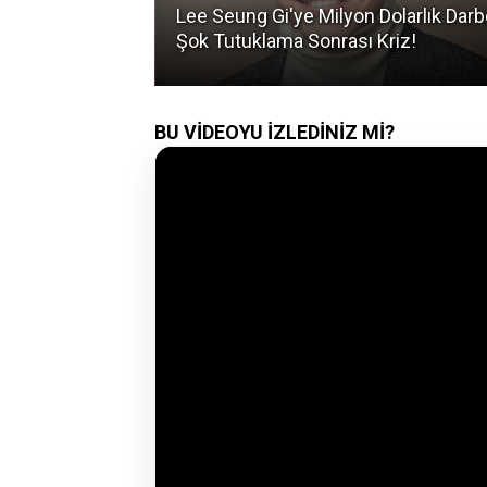
nı Sızdı:
Lee Seung Gi'ye Milyon Dolarlık Darb
?
Şok Tutuklama Sonrası Kriz!
BU VİDEOYU İZLEDİNİZ Mİ?