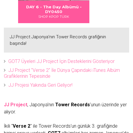
 DANGER
S LOVE
Albümü
Albümü
Albümü
DAY 6 - The Day Albümü -
2
2
DY0450
SHOP KPOP TÜRK
JJ Project Japonya'nın Tower Records grafiğinin
başında!
GOT7 Üyeleri JJ Project İçin Desteklerini Gösteriyor
JJ Project "Verse 2" İle Dünya Çapındaki iTunes Albüm
Grafiklerinin Tepesinde
JJ Projesi Yakında Geri Geliyor!
JJ Project
, Japonya'nın
Tower Records
'unun üzerinde yer
alıyor.
İkili "
Verse 2
" ile Tower Records'un günlük 3. grafiğinde