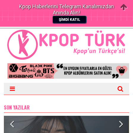
Kpop Haberlerini Telegram Kanalımızdan
Anında Alın!
ŞİMDİ KATIL
SON YAZILAR