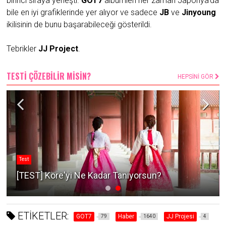
birinci sıraya yerleşti.
GOT7
albümleri her zaman Japonya'da
bile en iyi grafiklerinde yer alıyor ve sadece
JB
ve
Jinyoung
ikilisinin de bunu başarabileceği gösterildi.
Tebrikler
JJ Project
.
TESTİ ÇÖZEBİLİR MİSİN?
HEPSİNİ GÖR
Test
[TEST] Kore'yi Ne Kadar Tanıyorsun?
ETİKETLER:
GOT7
Haber
JJ Projesi
79
1640
4