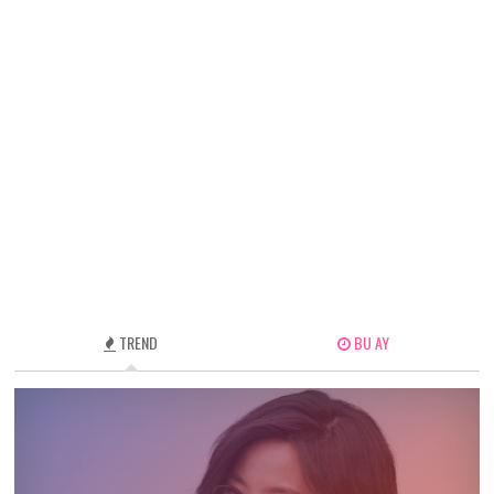
TREND
BU AY