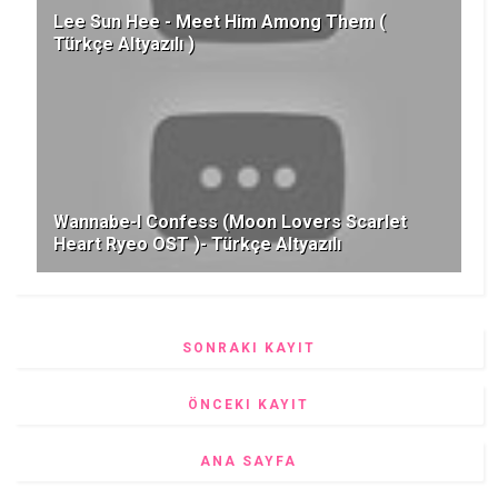
Lee Sun Hee - Meet Him Among Them (
Türkçe Altyazılı )
Wannabe-I Confess (Moon Lovers Scarlet
Heart Ryeo OST )- Türkçe Altyazılı
SONRAKI KAYIT
ÖNCEKI KAYIT
ANA SAYFA