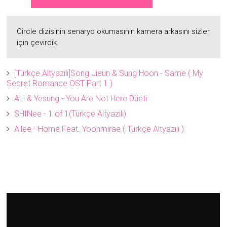
Circle dizisinin senaryo okumasının kamera arkasını sizler
için çevirdik.
[Türkçe Altyazılı]Song Jieun & Sung Hoon - Same ( My
Secret Romance OST Part 1 )
ALi & Yesung - You Are Not Here Düeti
SHINee - 1 of 1(Türkçe Altyazılı)
Ailee - Home Feat. Yoonmirae ( Türkçe Altyazılı )