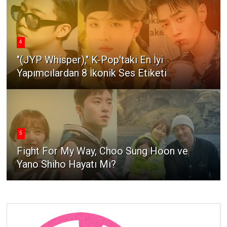
4
"(JYP Whisper)," K-Pop'taki En İyi
Yapımcılardan 8 İkonik Ses Etiketi
5
Fight For My Way, Choo Sung Hoon ve
Yano Shiho Hayatı Mı?