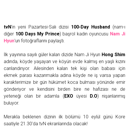
tvN
'in yeni Pazartesi-Salı dizisi
100-Day Husband
(nam-ı
diğer
100 Days My Prince
) başrol kadın oyuncusu
Nam Ji
Hyun
'un fotoğraflarını paylaştı.
İlk yayınına sayılı güler kalan dizide Nam Ji Hyun
Hong Shim
adında, köyde yaşayan ve köyün evde kalmış en yaşlı kızını
canlandırıyor. Ailesinden kalan tek kişi olan babası için
ekmek parası kazanmakla adına köyde ne iş varsa yapan
karakterimize bir gün hükümet koca bulması yönünde emir
gönderiyor ve kendisini birden bire ne hafızası ne de
yeteneği olan bir adamla (
EXO
üyesi
D.O
) nişanlanmış
buluyor.
Merakla beklenen dizinin ilk bölümü 10 eylül günü Kore
saatiyle 21.30'da tvN ekranlarında olacak!