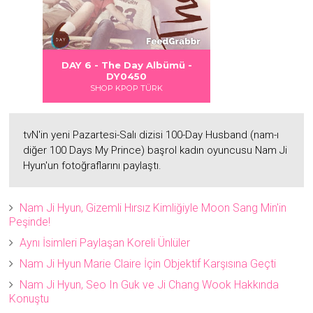
 DANGER
S LOVE
Albümü
Albümü
Albümü
DAY 6 - The Day Albümü -
2
2
DY0450
SHOP KPOP TÜRK
tvN'in yeni Pazartesi-Salı dizisi 100-Day Husband (nam-ı
diğer 100 Days My Prince) başrol kadın oyuncusu Nam Ji
Hyun'un fotoğraflarını paylaştı.
Nam Ji Hyun, Gizemli Hırsız Kimliğiyle Moon Sang Min'in
Peşinde!
Aynı İsimleri Paylaşan Koreli Ünlüler
Nam Ji Hyun Marie Claire İçin Objektif Karşısına Geçti
Nam Ji Hyun, Seo In Guk ve Ji Chang Wook Hakkında
Konuştu