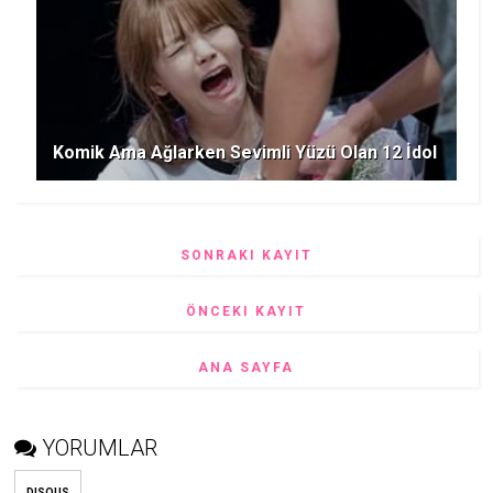
Komik Ama Ağlarken Sevimli Yüzü Olan 12 İdol
SONRAKI KAYIT
ÖNCEKI KAYIT
ANA SAYFA
YORUMLAR
DISQUS