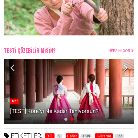
TESTİ ÇÖZEBİLİR MİSİN?
HEPSİNİ GÖR
Test
[TEST] Kore'yi Ne Kadar Tanıyorsun?
ETİKETLER:
D.O.
Haber
K-Drama
9
1638
183