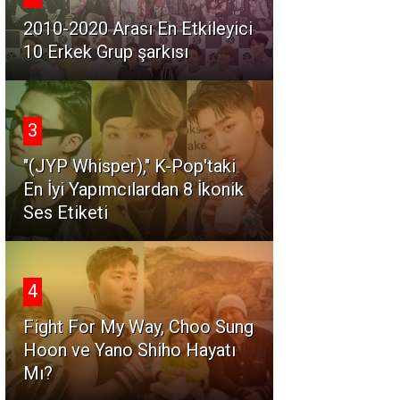
2010-2020 Arası En Etkileyici
10 Erkek Grup şarkısı
3
"(JYP Whisper)," K-Pop'taki
En İyi Yapımcılardan 8 İkonik
Ses Etiketi
4
Fight For My Way, Choo Sung
Hoon ve Yano Shiho Hayatı
Mı?