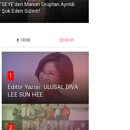
 127'den 10. Yıla Özel Geri Dönüş:
YG Entertainm
INGY' İle Gelecek Fırtına!
Etkinliği Konus
TREND
BU AY
1
Editör Yazısı : ULUSAL DİVA
LEE SUN HEE
2