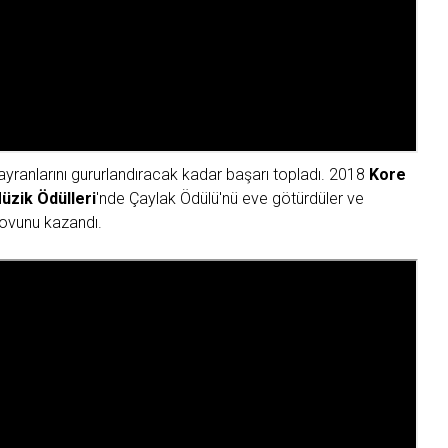
hayranlarını gururlandıracak kadar başarı topladı. 2018
Kore
üzik Ödülleri
'nde Çaylak Ödülü'nü eve götürdüler ve
 şovunu kazandı.