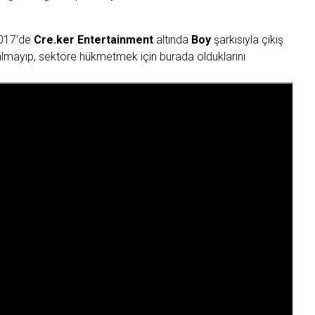
2017'de
Cre.ker Entertainment
altında
Boy
şarkısıyla çıkış
mayıp, sektöre hükmetmek için burada olduklarını