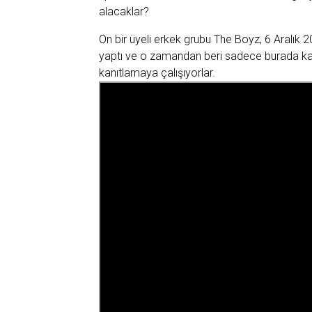
alacaklar?
On bir üyeli erkek grubu The Boyz, 6 Aralık 
yaptı ve o zamandan beri sadece burada kal
kanıtlamaya çalışıyorlar.