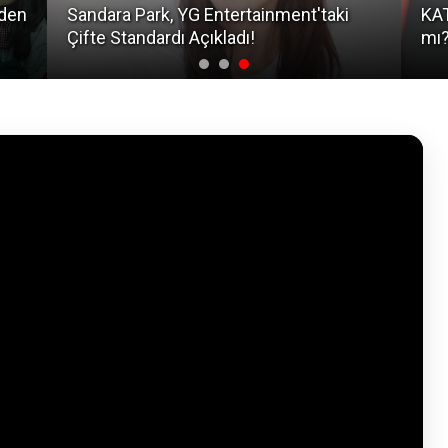
KATSEYE'den Manon Gruptan Ayrıldı
NCT
mı? Şok Eden Sızıntı!
'BL