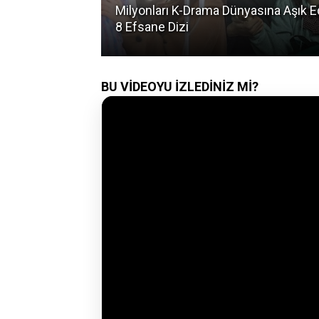
asına Aşık Eden
Sandara Park, YG Entertainment'taki
Çifte Standardı Açıkladı!
BU VİDEOYU İZLEDİNİZ Mİ?