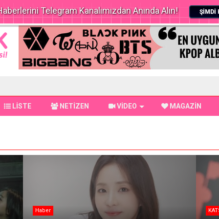
aberlerini Telegram Kanalımızdan Anında Alın!
ŞİMDİ 
LİSTE
NETİZEN
VİDEO
MAGAZİN
KATSEYE
Hab