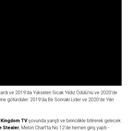
i vardı ve 2019'da Yükselen Sıcak Yıldız Ödülü'nü ve 2020'de
ne götürdüler. 2019'da Bir Sonraki Lider ve 2020'de Yılın
o Kingdom TV
şovunda yarıştı ve birincilikle bitirerek gelecek
e Stealer
, Melon Chart'ta No 12'de hemen giriş yaptı -