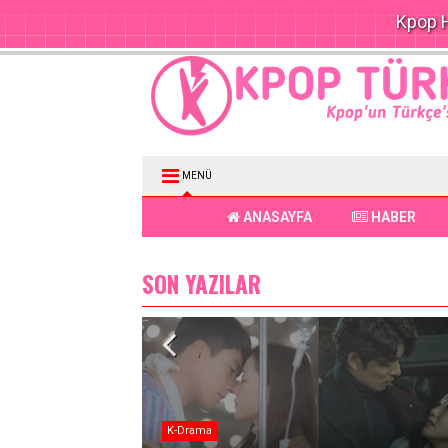
Kpop H
MENÜ
ANASAYFA
HABER
SON YAZILAR
Haber