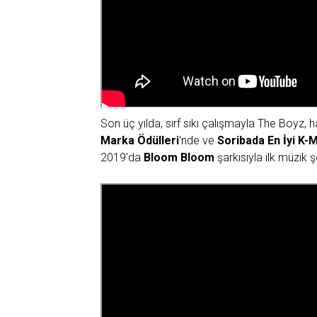
Son üç yılda, sırf sıkı çalışmayla The Boyz, 
Marka Ödülleri
'nde ve
Soribada En İyi K-M
2019'da
Bloom Bloom
şarkısıyla ilk müzik